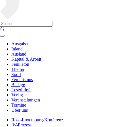
Ausgaben
Inland
Ausland
Kapital & Arbeit
Feuilleton
Thema
Sport
Feminismus
Beilage
Leserbriefe
Verlag
Veranstaltungen
Termine
Über uns
Rosa-Luxemburg-Konferenz
jW-Prozess