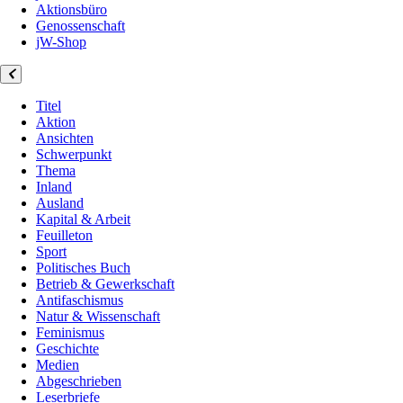
Aktionsbüro
Genossenschaft
jW-Shop
Titel
Aktion
Ansichten
Schwerpunkt
Thema
Inland
Ausland
Kapital & Arbeit
Feuilleton
Sport
Politisches Buch
Betrieb & Gewerkschaft
Antifaschismus
Natur & Wissenschaft
Feminismus
Geschichte
Medien
Abgeschrieben
Leserbriefe