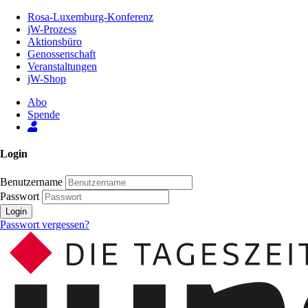
Zum
Rosa-Luxemburg-Konferenz
Inhalt
jW-Prozess
der
Aktionsbüro
Seite
Genossenschaft
Veranstaltungen
jW-Shop
Abo
Spende
Login
Benutzername
Passwort
Login
Passwort vergessen?