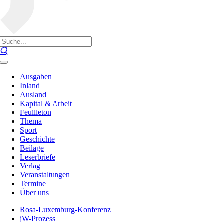
Ausgaben
Inland
Ausland
Kapital & Arbeit
Feuilleton
Thema
Sport
Geschichte
Beilage
Leserbriefe
Verlag
Veranstaltungen
Termine
Über uns
Rosa-Luxemburg-Konferenz
jW-Prozess