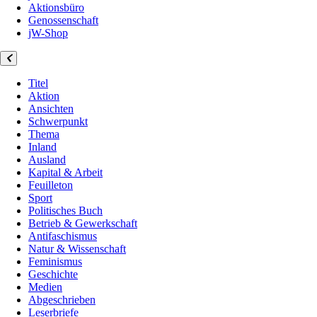
Aktionsbüro
Genossenschaft
jW-Shop
Titel
Aktion
Ansichten
Schwerpunkt
Thema
Inland
Ausland
Kapital & Arbeit
Feuilleton
Sport
Politisches Buch
Betrieb & Gewerkschaft
Antifaschismus
Natur & Wissenschaft
Feminismus
Geschichte
Medien
Abgeschrieben
Leserbriefe