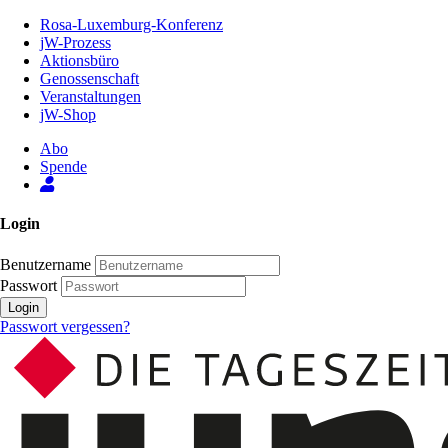
Zum
Rosa-Luxemburg-Konferenz
Inhalt
jW-Prozess
der
Aktionsbüro
Seite
Genossenschaft
Veranstaltungen
jW-Shop
Abo
Spende
Login
Benutzername
Passwort
Login
Passwort vergessen?