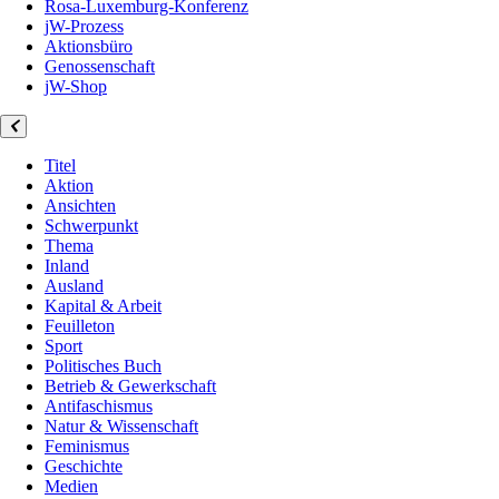
Rosa-Luxemburg-Konferenz
jW-Prozess
Aktionsbüro
Genossenschaft
jW-Shop
Titel
Aktion
Ansichten
Schwerpunkt
Thema
Inland
Ausland
Kapital & Arbeit
Feuilleton
Sport
Politisches Buch
Betrieb & Gewerkschaft
Antifaschismus
Natur & Wissenschaft
Feminismus
Geschichte
Medien