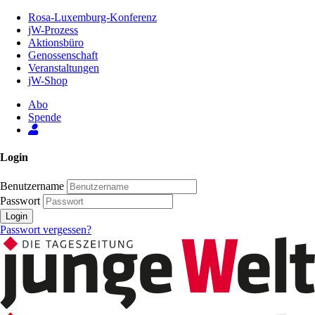
Zum
Rosa-Luxemburg-Konferenz
Inhalt
jW-Prozess
der
Aktionsbüro
Seite
Genossenschaft
Veranstaltungen
jW-Shop
Abo
Spende
Login
Benutzername
Passwort
Login
Passwort vergessen?