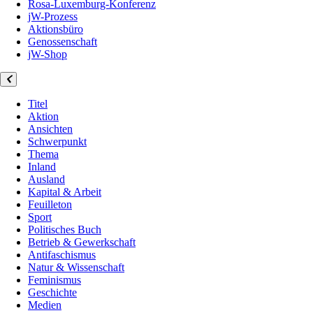
Rosa-Luxemburg-Konferenz
jW-Prozess
Aktionsbüro
Genossenschaft
jW-Shop
Titel
Aktion
Ansichten
Schwerpunkt
Thema
Inland
Ausland
Kapital & Arbeit
Feuilleton
Sport
Politisches Buch
Betrieb & Gewerkschaft
Antifaschismus
Natur & Wissenschaft
Feminismus
Geschichte
Medien