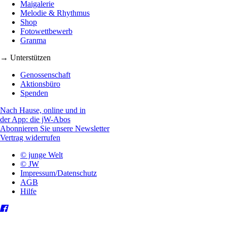
Maigalerie
Melodie & Rhythmus
Shop
Fotowettbewerb
Granma
→ Unterstützen
Genossenschaft
Aktionsbüro
Spenden
Nach Hause, online und in
der App: die jW-Abos
Abonnieren Sie unsere Newsletter
Vertrag widerrufen
© junge Welt
© JW
Impressum/Datenschutz
AGB
Hilfe