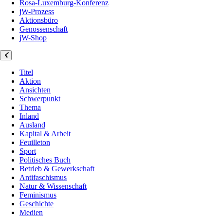
Rosa-Luxemburg-Konferenz
jW-Prozess
Aktionsbüro
Genossenschaft
jW-Shop
Titel
Aktion
Ansichten
Schwerpunkt
Thema
Inland
Ausland
Kapital & Arbeit
Feuilleton
Sport
Politisches Buch
Betrieb & Gewerkschaft
Antifaschismus
Natur & Wissenschaft
Feminismus
Geschichte
Medien