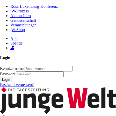
Zum
Rosa-Luxemburg-Konferenz
Inhalt
jW-Prozess
der
Aktionsbüro
Seite
Genossenschaft
Veranstaltungen
jW-Shop
Abo
Spende
Login
Benutzername
Passwort
Login
Passwort vergessen?