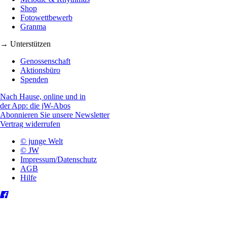
Shop
Fotowettbewerb
Granma
→ Unterstützen
Genossenschaft
Aktionsbüro
Spenden
Nach Hause, online und in
der App: die jW-Abos
Abonnieren Sie unsere Newsletter
Vertrag widerrufen
© junge Welt
© JW
Impressum/Datenschutz
AGB
Hilfe