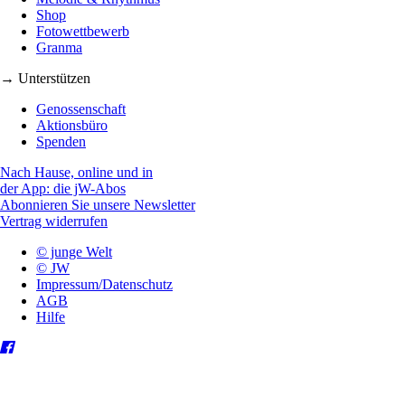
Shop
Fotowettbewerb
Granma
→ Unterstützen
Genossenschaft
Aktionsbüro
Spenden
Nach Hause, online und in
der App: die jW-Abos
Abonnieren Sie unsere Newsletter
Vertrag widerrufen
© junge Welt
© JW
Impressum/Datenschutz
AGB
Hilfe