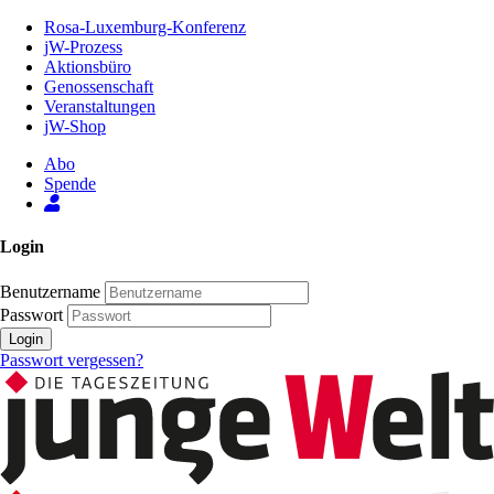
Zum
Rosa-Luxemburg-Konferenz
Inhalt
jW-Prozess
der
Aktionsbüro
Seite
Genossenschaft
Veranstaltungen
jW-Shop
Abo
Spende
Login
Benutzername
Passwort
Login
Passwort vergessen?