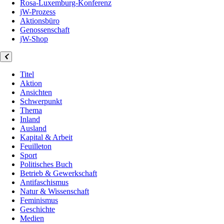
Rosa-Luxemburg-Konferenz
jW-Prozess
Aktionsbüro
Genossenschaft
jW-Shop
Titel
Aktion
Ansichten
Schwerpunkt
Thema
Inland
Ausland
Kapital & Arbeit
Feuilleton
Sport
Politisches Buch
Betrieb & Gewerkschaft
Antifaschismus
Natur & Wissenschaft
Feminismus
Geschichte
Medien