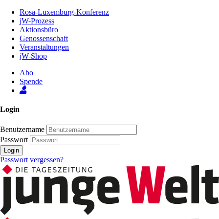
Zum
Rosa-Luxemburg-Konferenz
Inhalt
jW-Prozess
der
Aktionsbüro
Seite
Genossenschaft
Veranstaltungen
jW-Shop
Abo
Spende
Login
Benutzername
Passwort
Login
Passwort vergessen?