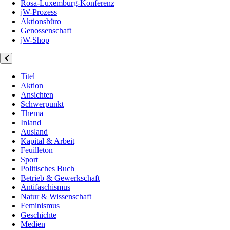
Rosa-Luxemburg-Konferenz
jW-Prozess
Aktionsbüro
Genossenschaft
jW-Shop
Titel
Aktion
Ansichten
Schwerpunkt
Thema
Inland
Ausland
Kapital & Arbeit
Feuilleton
Sport
Politisches Buch
Betrieb & Gewerkschaft
Antifaschismus
Natur & Wissenschaft
Feminismus
Geschichte
Medien