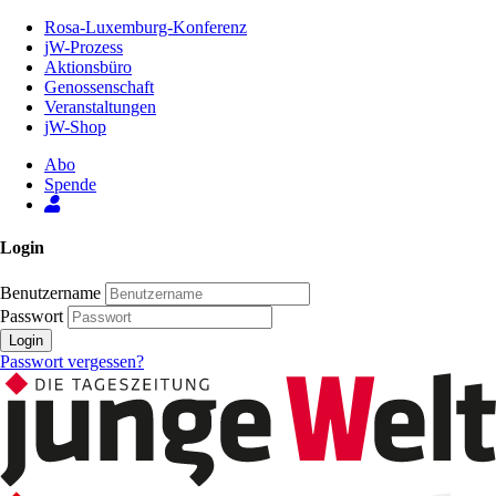
Zum
Rosa-Luxemburg-Konferenz
Inhalt
jW-Prozess
der
Aktionsbüro
Seite
Genossenschaft
Veranstaltungen
jW-Shop
Abo
Spende
Login
Benutzername
Passwort
Login
Passwort vergessen?