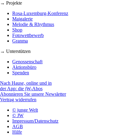
→ Projekte
Rosa-Luxemburg-Konferenz
Maigalerie
Melodie & Rhythmus
Shop
Fotowettbewerb
Granma
→ Unterstützen
Genossenschaft
Aktionsbüro
Spenden
Nach Hause, online und in
der App: die jW-Abos
Abonnieren Sie unsere Newsletter
Vertrag widerrufen
© junge Welt
© JW
Impressum/Datenschutz
AGB
Hilfe