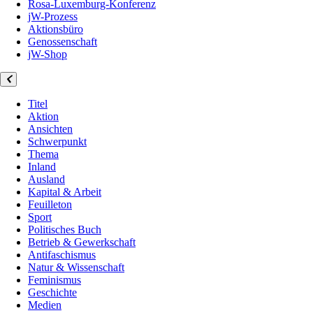
Rosa-Luxemburg-Konferenz
jW-Prozess
Aktionsbüro
Genossenschaft
jW-Shop
Titel
Aktion
Ansichten
Schwerpunkt
Thema
Inland
Ausland
Kapital & Arbeit
Feuilleton
Sport
Politisches Buch
Betrieb & Gewerkschaft
Antifaschismus
Natur & Wissenschaft
Feminismus
Geschichte
Medien