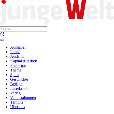
Ausgaben
Inland
Ausland
Kapital & Arbeit
Feuilleton
Thema
Sport
Geschichte
Beilage
Leserbriefe
Verlag
Veranstaltungen
Termine
Über uns