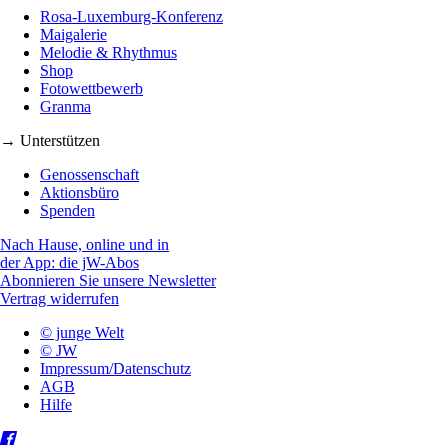
Rosa-Luxemburg-Konferenz
Maigalerie
Melodie & Rhythmus
Shop
Fotowettbewerb
Granma
→ Unterstützen
Genossenschaft
Aktionsbüro
Spenden
Nach Hause, online und in
der App: die jW-Abos
Abonnieren Sie unsere Newsletter
Vertrag widerrufen
© junge Welt
© JW
Impressum/Datenschutz
AGB
Hilfe