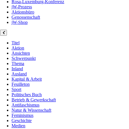
Rosa-Luxemburg-Konferenz
jW-Prozess
Aktionsbüro
Genossenschaft
jW-Shop
Titel
Aktion
Ansichten
Schwerpunkt
Thema
Inland
Ausland
Kapital & Arbeit
Feuilleton
Sport
Politisches Buch
Betrieb & Gewerkschaft
Antifaschismus
Natur & Wissenschaft
Feminismus
Geschichte
Medien