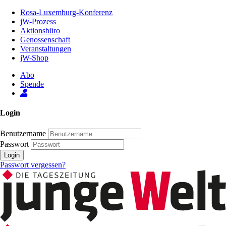
Zum
Rosa-Luxemburg-Konferenz
Inhalt
jW-Prozess
der
Aktionsbüro
Seite
Genossenschaft
Veranstaltungen
jW-Shop
Abo
Spende
Login
Benutzername
Passwort
Login
Passwort vergessen?