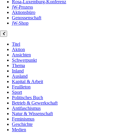
Rosa-Luxemburg-Konferenz
jW-Prozess
Aktionsbüro
Genossenschaft
jW-Shop
Titel
Aktion
Ansichten
Schwerpunkt
Thema
Inland
Ausland
Kapital & Arbeit
Feuilleton
Sport
Politisches Buch
Betrieb & Gewerkschaft
Antifaschismus
Natur & Wissenschaft
Feminismus
Geschichte
Medien