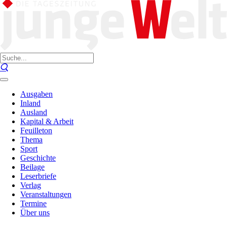
Ausgaben
Inland
Ausland
Kapital & Arbeit
Feuilleton
Thema
Sport
Geschichte
Beilage
Leserbriefe
Verlag
Veranstaltungen
Termine
Über uns