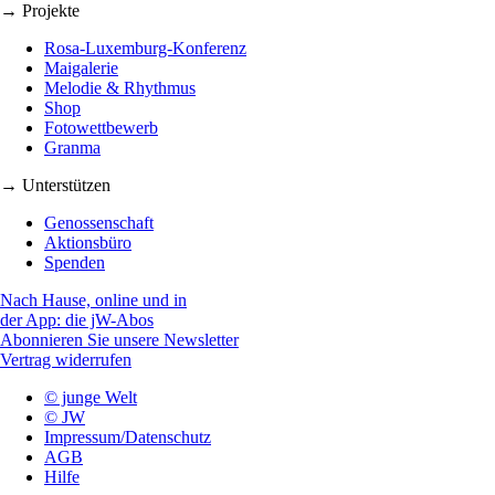
→ Projekte
Rosa-Luxemburg-Konferenz
Maigalerie
Melodie & Rhythmus
Shop
Fotowettbewerb
Granma
→ Unterstützen
Genossenschaft
Aktionsbüro
Spenden
Nach Hause, online und in
der App: die jW-Abos
Abonnieren Sie unsere Newsletter
Vertrag widerrufen
© junge Welt
© JW
Impressum/Datenschutz
AGB
Hilfe