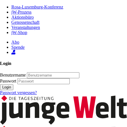
Zum
Rosa-Luxemburg-Konferenz
Inhalt
jW-Prozess
der
Aktionsbüro
Seite
Genossenschaft
Veranstaltungen
jW-Shop
Abo
Spende
Login
Benutzername
Passwort
Login
Passwort vergessen?