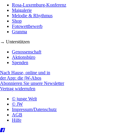
Rosa-Luxemburg-Konferenz
Maigalerie
Melodie & Rhythmus
Shop
Fotowettbewerb
Granma
→ Unterstützen
Genossenschaft
Aktionsbüro
Spenden
Nach Hause, online und in
der App: die jW-Abos
Abonnieren Sie unsere Newsletter
Vertrag widerrufen
© junge Welt
© JW
Impressum/Datenschutz
AGB
Hilfe