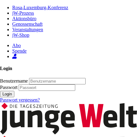
Zum
Rosa-Luxemburg-Konferenz
Inhalt
jW-Prozess
der
Aktionsbüro
Seite
Genossenschaft
Veranstaltungen
jW-Shop
Abo
Spende
Login
Benutzername
Passwort
Login
Passwort vergessen?