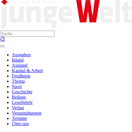
Ausgaben
Inland
Ausland
Kapital & Arbeit
Feuilleton
Thema
Sport
Geschichte
Beilage
Leserbriefe
Verlag
Veranstaltungen
Termine
Über uns