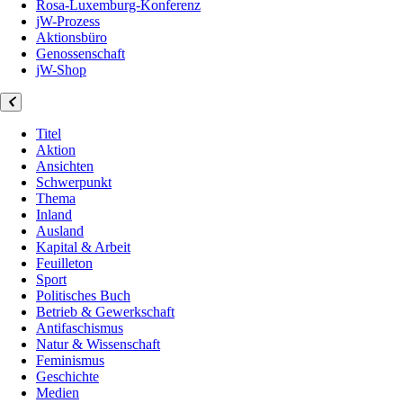
Rosa-Luxemburg-Konferenz
jW-Prozess
Aktionsbüro
Genossenschaft
jW-Shop
Titel
Aktion
Ansichten
Schwerpunkt
Thema
Inland
Ausland
Kapital & Arbeit
Feuilleton
Sport
Politisches Buch
Betrieb & Gewerkschaft
Antifaschismus
Natur & Wissenschaft
Feminismus
Geschichte
Medien