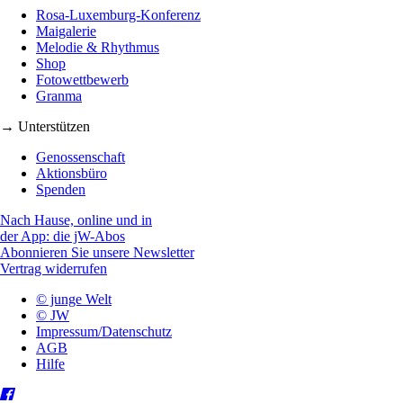
Rosa-Luxemburg-Konferenz
Maigalerie
Melodie & Rhythmus
Shop
Fotowettbewerb
Granma
→ Unterstützen
Genossenschaft
Aktionsbüro
Spenden
Nach Hause, online und in
der App: die jW-Abos
Abonnieren Sie unsere Newsletter
Vertrag widerrufen
© junge Welt
© JW
Impressum/Datenschutz
AGB
Hilfe