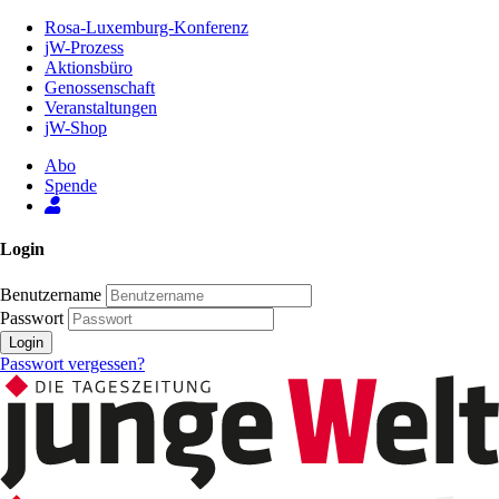
Zum
Rosa-Luxemburg-Konferenz
Inhalt
jW-Prozess
der
Aktionsbüro
Seite
Genossenschaft
Veranstaltungen
jW-Shop
Abo
Spende
Login
Benutzername
Passwort
Login
Passwort vergessen?