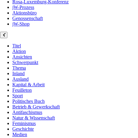
Rosa-Luxemburg-Konferenz
jW-Prozess
Aktionsbüro
Genossenschaft
jW-Shop
Titel
Aktion
Ansichten
Schwerpunkt
Thema
Inland
Ausland
Kapital & Arbeit
Feuilleton
Sport
Politisches Buch
Betrieb & Gewerkschaft
Antifaschismus
Natur & Wissenschaft
Feminismus
Geschichte
Medien