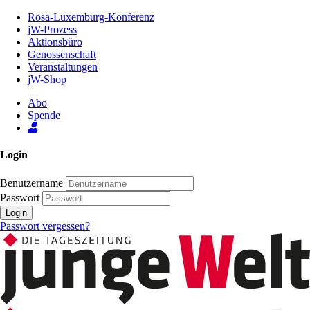
Zum
Rosa-Luxemburg-Konferenz
Inhalt
jW-Prozess
der
Aktionsbüro
Seite
Genossenschaft
Veranstaltungen
jW-Shop
Abo
Spende
Login
Benutzername
Passwort
Login
Passwort vergessen?