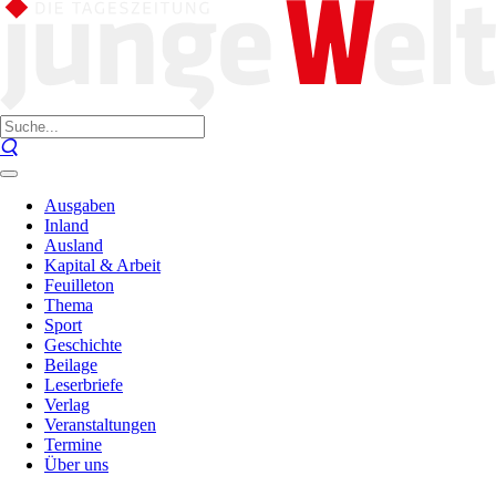
Ausgaben
Inland
Ausland
Kapital & Arbeit
Feuilleton
Thema
Sport
Geschichte
Beilage
Leserbriefe
Verlag
Veranstaltungen
Termine
Über uns