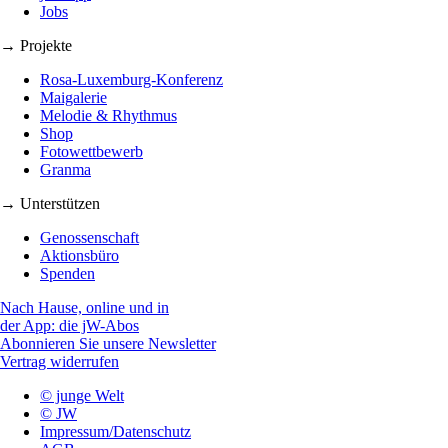
Jobs
→ Projekte
Rosa-Luxemburg-Konferenz
Maigalerie
Melodie & Rhythmus
Shop
Fotowettbewerb
Granma
→ Unterstützen
Genossenschaft
Aktionsbüro
Spenden
Nach Hause, online und in
der App: die jW-Abos
Abonnieren Sie unsere Newsletter
Vertrag widerrufen
© junge Welt
© JW
Impressum/Datenschutz