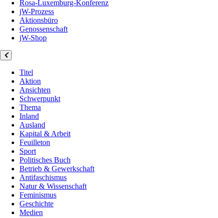
Rosa-Luxemburg-Konferenz
jW-Prozess
Aktionsbüro
Genossenschaft
jW-Shop
Titel
Aktion
Ansichten
Schwerpunkt
Thema
Inland
Ausland
Kapital & Arbeit
Feuilleton
Sport
Politisches Buch
Betrieb & Gewerkschaft
Antifaschismus
Natur & Wissenschaft
Feminismus
Geschichte
Medien