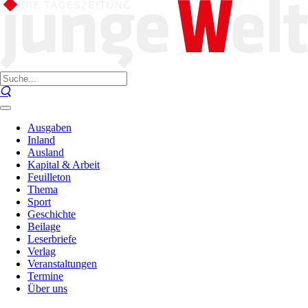
Ausgaben
Inland
Ausland
Kapital & Arbeit
Feuilleton
Thema
Sport
Geschichte
Beilage
Leserbriefe
Verlag
Veranstaltungen
Termine
Über uns