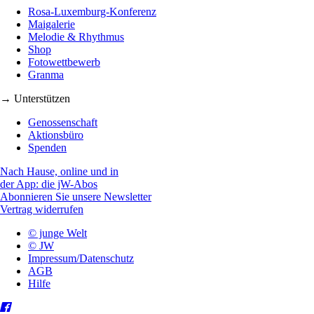
Rosa-Luxemburg-Konferenz
Maigalerie
Melodie & Rhythmus
Shop
Fotowettbewerb
Granma
→ Unterstützen
Genossenschaft
Aktionsbüro
Spenden
Nach Hause, online und in
der App: die jW-Abos
Abonnieren Sie unsere Newsletter
Vertrag widerrufen
© junge Welt
© JW
Impressum/Datenschutz
AGB
Hilfe