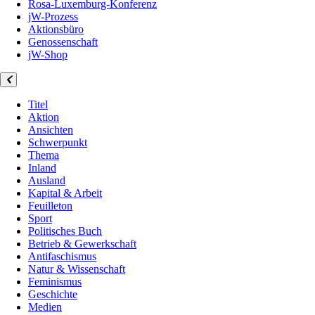
Rosa-Luxemburg-Konferenz
jW-Prozess
Aktionsbüro
Genossenschaft
jW-Shop
Titel
Aktion
Ansichten
Schwerpunkt
Thema
Inland
Ausland
Kapital & Arbeit
Feuilleton
Sport
Politisches Buch
Betrieb & Gewerkschaft
Antifaschismus
Natur & Wissenschaft
Feminismus
Geschichte
Medien