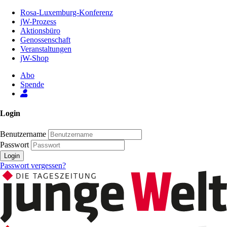
Zum
Rosa-Luxemburg-Konferenz
Inhalt
jW-Prozess
der
Aktionsbüro
Seite
Genossenschaft
Veranstaltungen
jW-Shop
Abo
Spende
Login
Benutzername
Passwort
Login
Passwort vergessen?