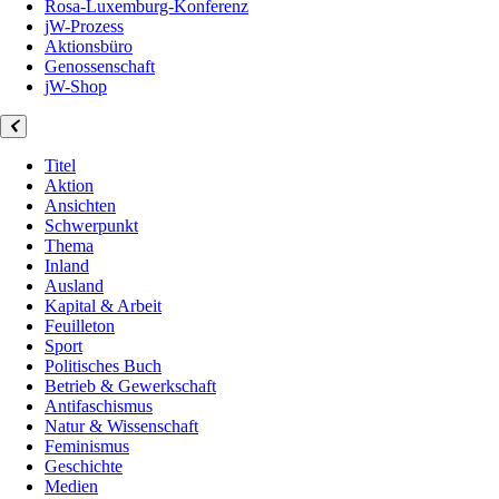
Rosa-Luxemburg-Konferenz
jW-Prozess
Aktionsbüro
Genossenschaft
jW-Shop
Titel
Aktion
Ansichten
Schwerpunkt
Thema
Inland
Ausland
Kapital & Arbeit
Feuilleton
Sport
Politisches Buch
Betrieb & Gewerkschaft
Antifaschismus
Natur & Wissenschaft
Feminismus
Geschichte
Medien