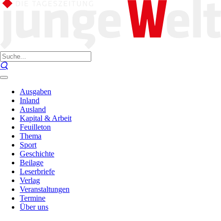
Ausgaben
Inland
Ausland
Kapital & Arbeit
Feuilleton
Thema
Sport
Geschichte
Beilage
Leserbriefe
Verlag
Veranstaltungen
Termine
Über uns