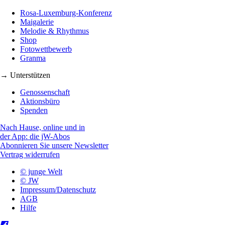
Rosa-Luxemburg-Konferenz
Maigalerie
Melodie & Rhythmus
Shop
Fotowettbewerb
Granma
→ Unterstützen
Genossenschaft
Aktionsbüro
Spenden
Nach Hause, online und in
der App: die jW-Abos
Abonnieren Sie unsere Newsletter
Vertrag widerrufen
© junge Welt
© JW
Impressum/Datenschutz
AGB
Hilfe