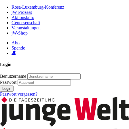
Zum
Rosa-Luxemburg-Konferenz
Inhalt
jW-Prozess
der
Aktionsbüro
Seite
Genossenschaft
Veranstaltungen
jW-Shop
Abo
Spende
Login
Benutzername
Passwort
Login
Passwort vergessen?