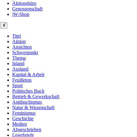
Aktionsbüro
Genossenschaft
jW-Shop
Titel
Aktion
Ansichten
Schwerpunkt
Thema
Inland
Ausland
Kapital & Arbeit
Feuilleton
Sport
Politisches Buch
Betrieb & Gewerkschaft
Antifaschismus
Natur & Wissenschaft
Feminismus
Geschichte
Medien
Abgeschrieben
Leserbriefe