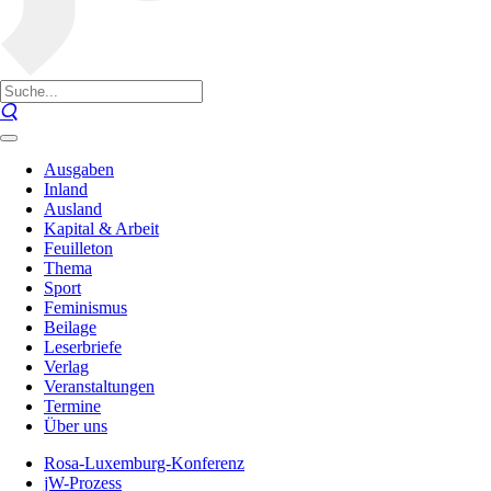
Ausgaben
Inland
Ausland
Kapital & Arbeit
Feuilleton
Thema
Sport
Feminismus
Beilage
Leserbriefe
Verlag
Veranstaltungen
Termine
Über uns
Rosa-Luxemburg-Konferenz
jW-Prozess