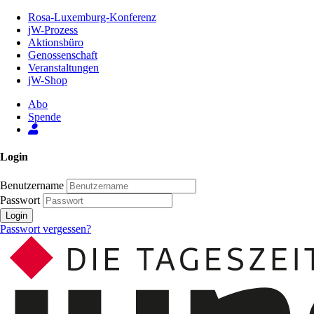
Zum
Rosa-Luxemburg-Konferenz
Inhalt
jW-Prozess
der
Aktionsbüro
Seite
Genossenschaft
Veranstaltungen
jW-Shop
Abo
Spende
Login
Benutzername
Passwort
Login
Passwort vergessen?