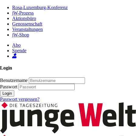
Zum
Rosa-Luxemburg-Konferenz
Inhalt
jW-Prozess
der
Aktionsbüro
Seite
Genossenschaft
Veranstaltungen
jW-Shop
Abo
Spende
Login
Benutzername
Passwort
Login
Passwort vergessen?