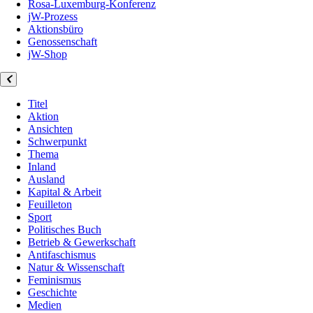
Rosa-Luxemburg-Konferenz
jW-Prozess
Aktionsbüro
Genossenschaft
jW-Shop
Titel
Aktion
Ansichten
Schwerpunkt
Thema
Inland
Ausland
Kapital & Arbeit
Feuilleton
Sport
Politisches Buch
Betrieb & Gewerkschaft
Antifaschismus
Natur & Wissenschaft
Feminismus
Geschichte
Medien