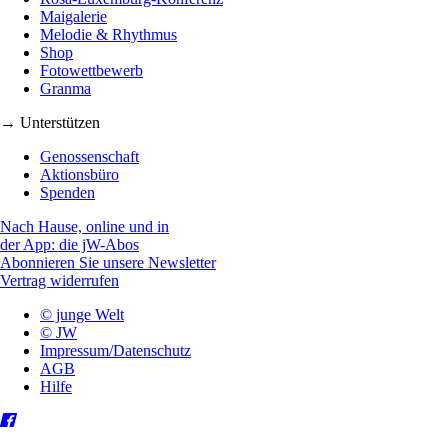
Maigalerie
Melodie & Rhythmus
Shop
Fotowettbewerb
Granma
→ Unterstützen
Genossenschaft
Aktionsbüro
Spenden
Nach Hause, online und in
der App: die jW-Abos
Abonnieren Sie unsere Newsletter
Vertrag widerrufen
© junge Welt
© JW
Impressum/Datenschutz
AGB
Hilfe