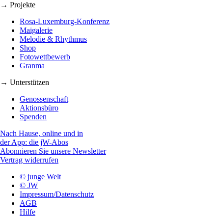
→ Projekte
Rosa-Luxemburg-Konferenz
Maigalerie
Melodie & Rhythmus
Shop
Fotowettbewerb
Granma
→ Unterstützen
Genossenschaft
Aktionsbüro
Spenden
Nach Hause, online und in
der App: die jW-Abos
Abonnieren Sie unsere Newsletter
Vertrag widerrufen
© junge Welt
© JW
Impressum/Datenschutz
AGB
Hilfe