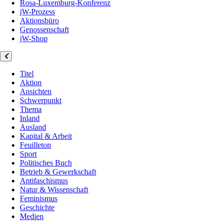
Rosa-Luxemburg-Konferenz
jW-Prozess
Aktionsbüro
Genossenschaft
jW-Shop
Titel
Aktion
Ansichten
Schwerpunkt
Thema
Inland
Ausland
Kapital & Arbeit
Feuilleton
Sport
Politisches Buch
Betrieb & Gewerkschaft
Antifaschismus
Natur & Wissenschaft
Feminismus
Geschichte
Medien