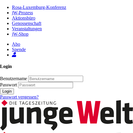
Zum
Rosa-Luxemburg-Konferenz
Inhalt
jW-Prozess
der
Aktionsbüro
Seite
Genossenschaft
Veranstaltungen
jW-Shop
Abo
Spende
Login
Benutzername
Passwort
Login
Passwort vergessen?