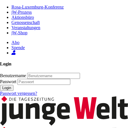
Zum
Rosa-Luxemburg-Konferenz
Inhalt
jW-Prozess
der
Aktionsbüro
Seite
Genossenschaft
Veranstaltungen
jW-Shop
Abo
Spende
Login
Benutzername
Passwort
Login
Passwort vergessen?