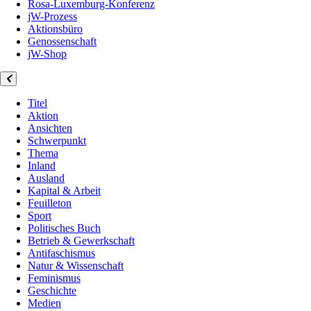
Rosa-Luxemburg-Konferenz
jW-Prozess
Aktionsbüro
Genossenschaft
jW-Shop
Titel
Aktion
Ansichten
Schwerpunkt
Thema
Inland
Ausland
Kapital & Arbeit
Feuilleton
Sport
Politisches Buch
Betrieb & Gewerkschaft
Antifaschismus
Natur & Wissenschaft
Feminismus
Geschichte
Medien