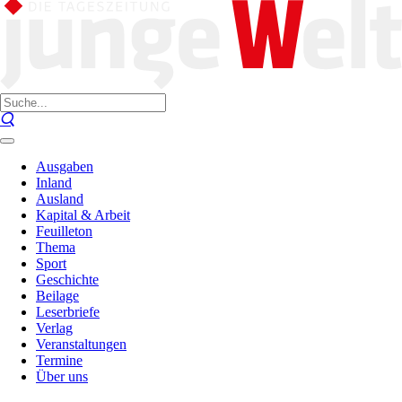
Ausgaben
Inland
Ausland
Kapital & Arbeit
Feuilleton
Thema
Sport
Geschichte
Beilage
Leserbriefe
Verlag
Veranstaltungen
Termine
Über uns