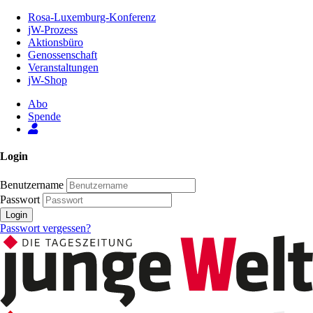
Zum
Rosa-Luxemburg-Konferenz
Inhalt
jW-Prozess
der
Aktionsbüro
Seite
Genossenschaft
Veranstaltungen
jW-Shop
Abo
Spende
Login
Benutzername
Passwort
Login
Passwort vergessen?