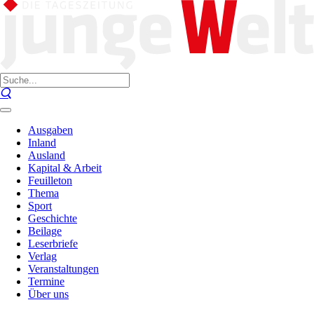
Ausgaben
Inland
Ausland
Kapital & Arbeit
Feuilleton
Thema
Sport
Geschichte
Beilage
Leserbriefe
Verlag
Veranstaltungen
Termine
Über uns