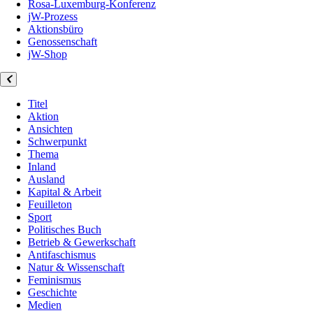
Rosa-Luxemburg-Konferenz
jW-Prozess
Aktionsbüro
Genossenschaft
jW-Shop
Titel
Aktion
Ansichten
Schwerpunkt
Thema
Inland
Ausland
Kapital & Arbeit
Feuilleton
Sport
Politisches Buch
Betrieb & Gewerkschaft
Antifaschismus
Natur & Wissenschaft
Feminismus
Geschichte
Medien