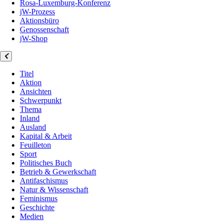
Rosa-Luxemburg-Konferenz
jW-Prozess
Aktionsbüro
Genossenschaft
jW-Shop
Titel
Aktion
Ansichten
Schwerpunkt
Thema
Inland
Ausland
Kapital & Arbeit
Feuilleton
Sport
Politisches Buch
Betrieb & Gewerkschaft
Antifaschismus
Natur & Wissenschaft
Feminismus
Geschichte
Medien