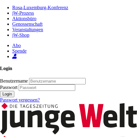
Zum
Rosa-Luxemburg-Konferenz
Inhalt
jW-Prozess
der
Aktionsbüro
Seite
Genossenschaft
Veranstaltungen
jW-Shop
Abo
Spende
Login
Benutzername
Passwort
Login
Passwort vergessen?