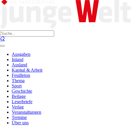
Ausgaben
Inland
Ausland
Kapital & Arbeit
Feuilleton
Thema
Sport
Geschichte
Beilage
Leserbriefe
Verlag
Veranstaltungen
Termine
Über uns