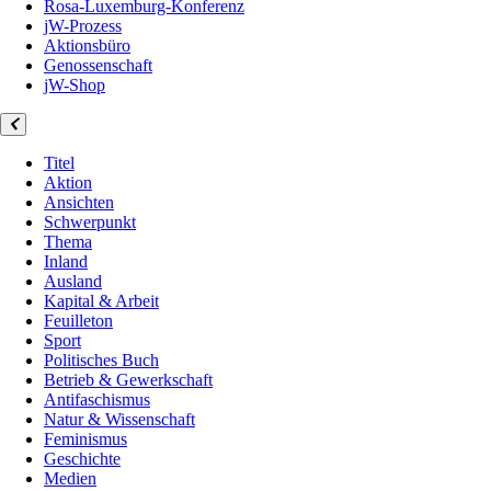
Rosa-Luxemburg-Konferenz
jW-Prozess
Aktionsbüro
Genossenschaft
jW-Shop
Titel
Aktion
Ansichten
Schwerpunkt
Thema
Inland
Ausland
Kapital & Arbeit
Feuilleton
Sport
Politisches Buch
Betrieb & Gewerkschaft
Antifaschismus
Natur & Wissenschaft
Feminismus
Geschichte
Medien