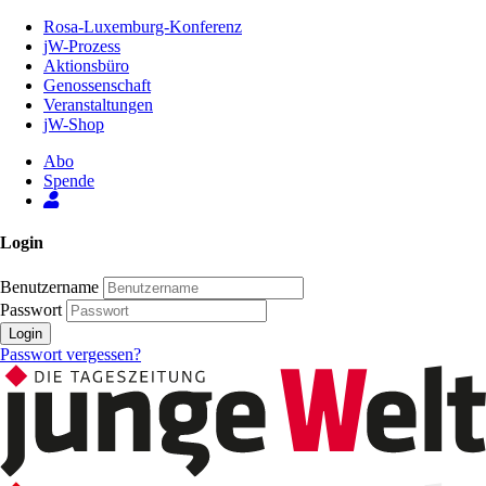
Zum
Rosa-Luxemburg-Konferenz
Inhalt
jW-Prozess
der
Aktionsbüro
Seite
Genossenschaft
Veranstaltungen
jW-Shop
Abo
Spende
Login
Benutzername
Passwort
Login
Passwort vergessen?