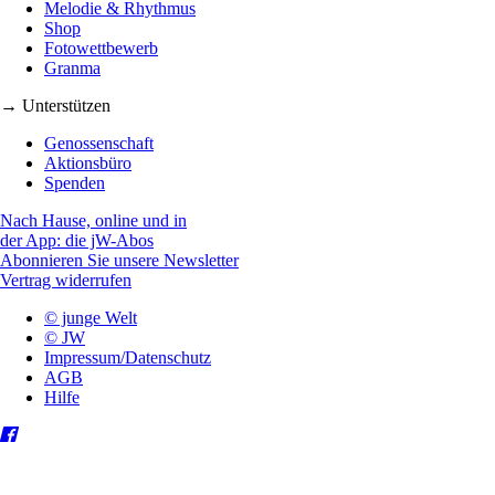
Melodie & Rhythmus
Shop
Fotowettbewerb
Granma
→ Unterstützen
Genossenschaft
Aktionsbüro
Spenden
Nach Hause, online und in
der App: die jW-Abos
Abonnieren Sie unsere Newsletter
Vertrag widerrufen
© junge Welt
© JW
Impressum/Datenschutz
AGB
Hilfe