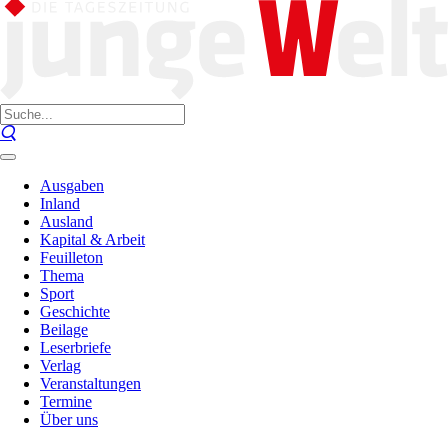
Ausgaben
Inland
Ausland
Kapital & Arbeit
Feuilleton
Thema
Sport
Geschichte
Beilage
Leserbriefe
Verlag
Veranstaltungen
Termine
Über uns