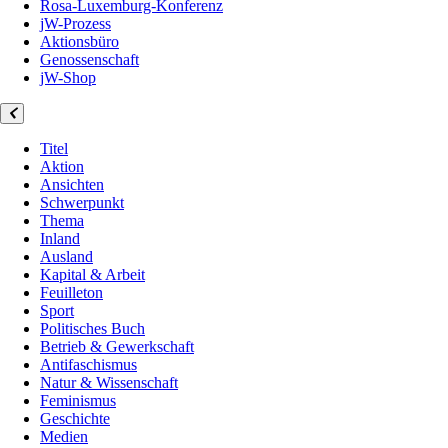
Rosa-Luxemburg-Konferenz
jW-Prozess
Aktionsbüro
Genossenschaft
jW-Shop
Titel
Aktion
Ansichten
Schwerpunkt
Thema
Inland
Ausland
Kapital & Arbeit
Feuilleton
Sport
Politisches Buch
Betrieb & Gewerkschaft
Antifaschismus
Natur & Wissenschaft
Feminismus
Geschichte
Medien