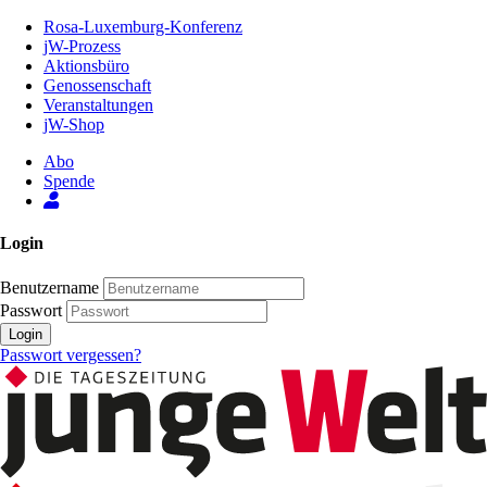
Zum
Rosa-Luxemburg-Konferenz
Inhalt
jW-Prozess
der
Aktionsbüro
Seite
Genossenschaft
Veranstaltungen
jW-Shop
Abo
Spende
Login
Benutzername
Passwort
Login
Passwort vergessen?