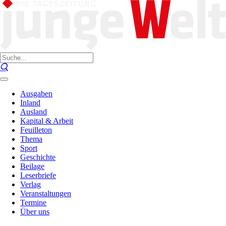
Ausgaben
Inland
Ausland
Kapital & Arbeit
Feuilleton
Thema
Sport
Geschichte
Beilage
Leserbriefe
Verlag
Veranstaltungen
Termine
Über uns