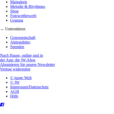
Maigalerie
Melodie & Rhythmus
Shop
Fotowettbewerb
Granma
→ Unterstützen
Genossenschaft
Aktionsbüro
Spenden
Nach Hause, online und in
der App: die jW-Abos
Abonnieren Sie unsere Newsletter
Vertrag widerrufen
© junge Welt
© JW
Impressum/Datenschutz
AGB
Hilfe