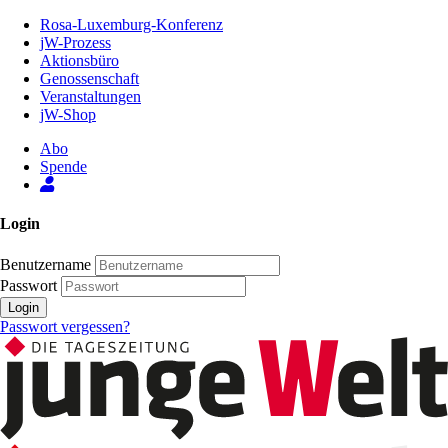
Zum
Rosa-Luxemburg-Konferenz
Inhalt
jW-Prozess
der
Aktionsbüro
Seite
Genossenschaft
Veranstaltungen
jW-Shop
Abo
Spende
Login
Benutzername
Passwort
Login
Passwort vergessen?