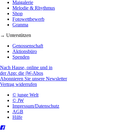
Maigalerie
Melodie & Rhythmus
Shop
Fotowettbewerb
Granma
→ Unterstützen
Genossenschaft
Aktionsbüro
Spenden
Nach Hause, online und in
der App: die jW-Abos
Abonnieren Sie unsere Newsletter
Vertrag widerrufen
© junge Welt
© JW
Impressum/Datenschutz
AGB
Hilfe