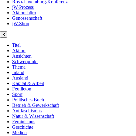
Rosa-Luxemburg-Konferenz
jW-Prozess
Aktionsbüro
Genossenschaft
jW-Shop
Titel
Aktion
Ansichten
Schwerpunkt
Thema
Inland
Ausland
Kapital & Arbeit
Feuilleton
Sport
Politisches Buch
Betrieb & Gewerkschaft
Antifaschismus
Natur & Wissenschaft
Feminismus
Geschichte
Medien