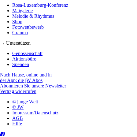
Rosa-Luxemburg-Konferenz
Maigalerie
Melodie & Rhythmus
Shop
Fotowettbewerb
Granma
→ Unterstützen
Genossenschaft
Aktionsbüro
Spenden
Nach Hause, online und in
der App: die jW-Abos
Abonnieren Sie unsere Newsletter
Vertrag widerrufen
© junge Welt
© JW
Impressum/Datenschutz
AGB
Hilfe