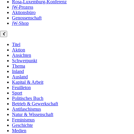
Rosa-Luxemburg-Konferenz
jW-Prozess
Aktionsbüro
Genossenschaft
jW-Shop
Titel
Aktion
Ansichten
Schwerpunkt
Thema
Inland
Ausland
Kapital & Arbeit
Feuilleton
Sport
Politisches Buch
Betrieb & Gewerkschaft
Antifaschismus
Natur & Wissenschaft
Feminismus
Geschichte
Medien