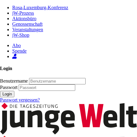
Zum
Rosa-Luxemburg-Konferenz
Inhalt
jW-Prozess
der
Aktionsbüro
Seite
Genossenschaft
Veranstaltungen
jW-Shop
Abo
Spende
Login
Benutzername
Passwort
Login
Passwort vergessen?