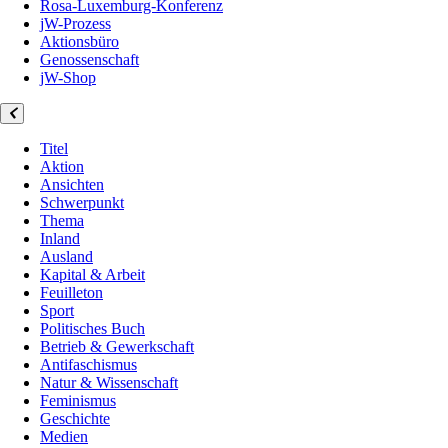
Rosa-Luxemburg-Konferenz
jW-Prozess
Aktionsbüro
Genossenschaft
jW-Shop
Titel
Aktion
Ansichten
Schwerpunkt
Thema
Inland
Ausland
Kapital & Arbeit
Feuilleton
Sport
Politisches Buch
Betrieb & Gewerkschaft
Antifaschismus
Natur & Wissenschaft
Feminismus
Geschichte
Medien