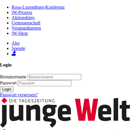
Zum
Rosa-Luxemburg-Konferenz
Inhalt
jW-Prozess
der
Aktionsbüro
Seite
Genossenschaft
Veranstaltungen
jW-Shop
Abo
Spende
Login
Benutzername
Passwort
Login
Passwort vergessen?