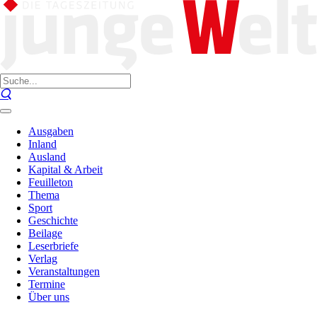
Ausgaben
Inland
Ausland
Kapital & Arbeit
Feuilleton
Thema
Sport
Geschichte
Beilage
Leserbriefe
Verlag
Veranstaltungen
Termine
Über uns