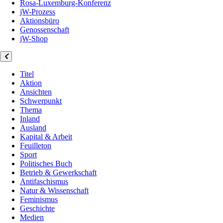
Rosa-Luxemburg-Konferenz
jW-Prozess
Aktionsbüro
Genossenschaft
jW-Shop
Titel
Aktion
Ansichten
Schwerpunkt
Thema
Inland
Ausland
Kapital & Arbeit
Feuilleton
Sport
Politisches Buch
Betrieb & Gewerkschaft
Antifaschismus
Natur & Wissenschaft
Feminismus
Geschichte
Medien