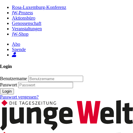
Zum
Rosa-Luxemburg-Konferenz
Inhalt
jW-Prozess
der
Aktionsbüro
Seite
Genossenschaft
Veranstaltungen
jW-Shop
Abo
Spende
Login
Benutzername
Passwort
Login
Passwort vergessen?