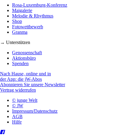
Rosa-Luxemburg-Konferenz
Maigalerie
Melodie & Rhythmus
Shop
Fotowettbewerb
Granma
→ Unterstützen
Genossenschaft
Aktionsbüro
Spenden
Nach Hause, online und in
der App: die jW-Abos
Abonnieren Sie unsere Newsletter
Vertrag widerrufen
© junge Welt
© JW
Impressum/Datenschutz
AGB
Hilfe