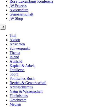
Rosa-Luxemburg-Konferenz
jW-Prozess
Aktionsbüro
Genossenschaft
jW-Shop
Titel
Aktion
Ansichten
Schwerpunkt
Thema
Inland
Ausland
Kapital & Arbeit
Feuilleton
Sport
Politisches Buch
Betrieb & Gewerkschaft
Antifaschismus
Natur & Wissenschaft
Feminismus
Geschichte
Medien