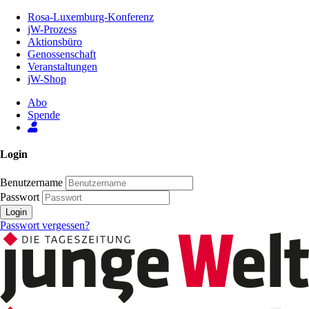
Zum
Rosa-Luxemburg-Konferenz
Inhalt
jW-Prozess
der
Aktionsbüro
Seite
Genossenschaft
Veranstaltungen
jW-Shop
Abo
Spende
Login
Benutzername
Passwort
Login
Passwort vergessen?