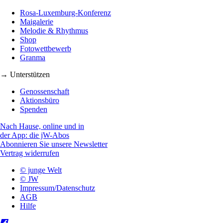
Rosa-Luxemburg-Konferenz
Maigalerie
Melodie & Rhythmus
Shop
Fotowettbewerb
Granma
→ Unterstützen
Genossenschaft
Aktionsbüro
Spenden
Nach Hause, online und in
der App: die jW-Abos
Abonnieren Sie unsere Newsletter
Vertrag widerrufen
© junge Welt
© JW
Impressum/Datenschutz
AGB
Hilfe