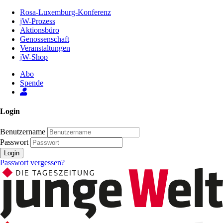
Zum
Rosa-Luxemburg-Konferenz
Inhalt
jW-Prozess
der
Aktionsbüro
Seite
Genossenschaft
Veranstaltungen
jW-Shop
Abo
Spende
Login
Benutzername
Passwort
Login
Passwort vergessen?