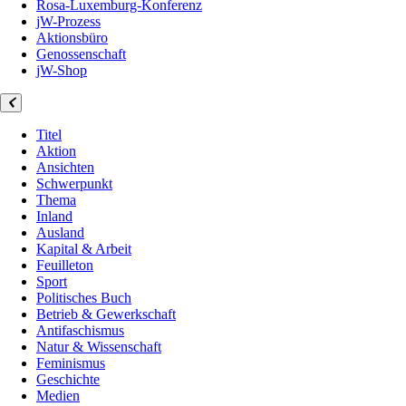
Rosa-Luxemburg-Konferenz
jW-Prozess
Aktionsbüro
Genossenschaft
jW-Shop
Titel
Aktion
Ansichten
Schwerpunkt
Thema
Inland
Ausland
Kapital & Arbeit
Feuilleton
Sport
Politisches Buch
Betrieb & Gewerkschaft
Antifaschismus
Natur & Wissenschaft
Feminismus
Geschichte
Medien