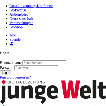
Zum
Rosa-Luxemburg-Konferenz
Inhalt
jW-Prozess
der
Aktionsbüro
Seite
Genossenschaft
Veranstaltungen
jW-Shop
Abo
Spende
Login
Benutzername
Passwort
Login
Passwort vergessen?