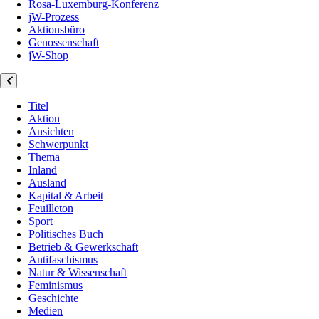
Rosa-Luxemburg-Konferenz
jW-Prozess
Aktionsbüro
Genossenschaft
jW-Shop
Titel
Aktion
Ansichten
Schwerpunkt
Thema
Inland
Ausland
Kapital & Arbeit
Feuilleton
Sport
Politisches Buch
Betrieb & Gewerkschaft
Antifaschismus
Natur & Wissenschaft
Feminismus
Geschichte
Medien