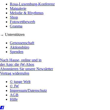
Rosa-Luxemburg-Konferenz
Maigalerie
Melodie & Rhythmus
Shop
Fotowettbewerb
Granma
→ Unterstützen
Genossenschaft
Aktionsbüro
Spenden
Nach Hause, online und in
der App: die jW-Abos
Abonnieren Sie unsere Newsletter
Vertrag widerrufen
© junge Welt
© JW
Impressum/Datenschutz
AGB
Hilfe