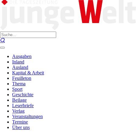
Ausgaben
Inland
Ausland
Kapital & Arbeit
Feuilleton
Thema
Sport
Geschichte
Beilage
Leserbriefe
Verlag
Veranstaltungen
Termine
Über uns