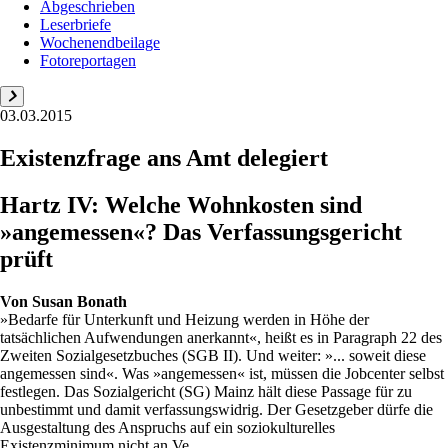
Abgeschrieben
Leserbriefe
Wochenendbeilage
Fotoreportagen
03.03.2015
Existenzfrage ans Amt delegiert
Hartz IV: Welche Wohnkosten sind
»angemessen«? Das Verfassungsgericht
prüft
Von
Susan Bonath
»Bedarfe für Unterkunft und Heizung werden in Höhe der
tatsächlichen Aufwendungen anerkannt«, heißt es in Paragraph 22 des
Zweiten Sozialgesetzbuches (SGB II). Und weiter: »... soweit diese
angemessen sind«. Was »angemessen« ist, müssen die Jobcenter selbst
festlegen. Das Sozialgericht (SG) Mainz hält diese Passage für zu
unbestimmt und damit verfassungswidrig. Der Gesetzgeber dürfe die
Ausgestaltung des Anspruchs auf ein soziokulturelles
Existenzminimum nicht an Ve...