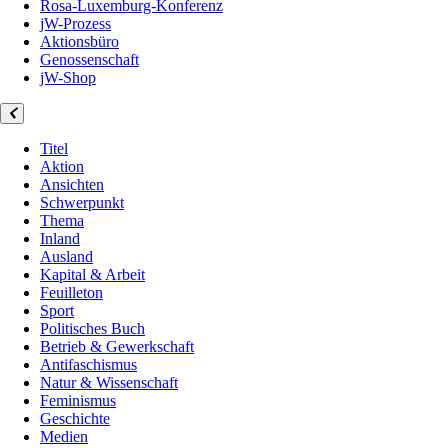
Rosa-Luxemburg-Konferenz
jW-Prozess
Aktionsbüro
Genossenschaft
jW-Shop
Titel
Aktion
Ansichten
Schwerpunkt
Thema
Inland
Ausland
Kapital & Arbeit
Feuilleton
Sport
Politisches Buch
Betrieb & Gewerkschaft
Antifaschismus
Natur & Wissenschaft
Feminismus
Geschichte
Medien