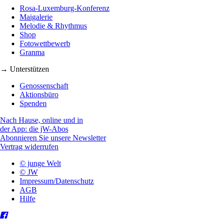
Rosa-Luxemburg-Konferenz
Maigalerie
Melodie & Rhythmus
Shop
Fotowettbewerb
Granma
→ Unterstützen
Genossenschaft
Aktionsbüro
Spenden
Nach Hause, online und in
der App: die jW-Abos
Abonnieren Sie unsere Newsletter
Vertrag widerrufen
© junge Welt
© JW
Impressum/Datenschutz
AGB
Hilfe