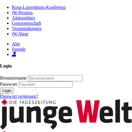
Zum
Rosa-Luxemburg-Konferenz
Inhalt
jW-Prozess
der
Aktionsbüro
Seite
Genossenschaft
Veranstaltungen
jW-Shop
Abo
Spende
Login
Benutzername
Passwort
Login
Passwort vergessen?