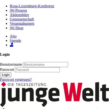
Zum
Rosa-Luxemburg-Konferenz
Inhalt
jW-Prozess
der
Aktionsbüro
Seite
Genossenschaft
Veranstaltungen
jW-Shop
Abo
Spende
Login
Benutzername
Passwort
Login
Passwort vergessen?