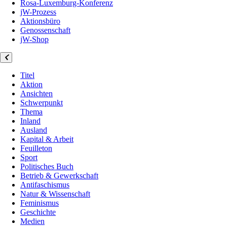
Rosa-Luxemburg-Konferenz
jW-Prozess
Aktionsbüro
Genossenschaft
jW-Shop
Titel
Aktion
Ansichten
Schwerpunkt
Thema
Inland
Ausland
Kapital & Arbeit
Feuilleton
Sport
Politisches Buch
Betrieb & Gewerkschaft
Antifaschismus
Natur & Wissenschaft
Feminismus
Geschichte
Medien