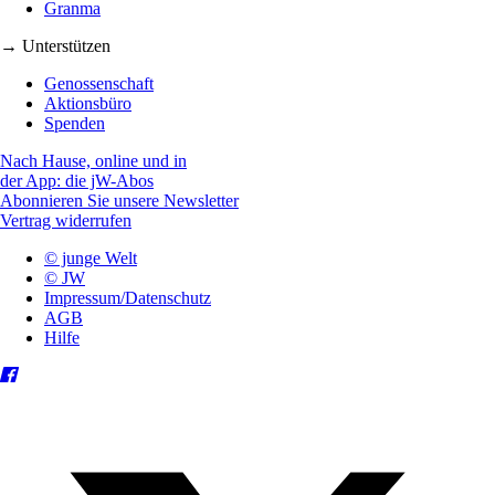
Granma
→ Unterstützen
Genossenschaft
Aktionsbüro
Spenden
Nach Hause, online und in
der App: die jW-Abos
Abonnieren Sie unsere Newsletter
Vertrag widerrufen
© junge Welt
© JW
Impressum/Datenschutz
AGB
Hilfe