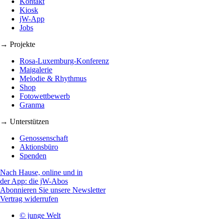
Kontakt
Kiosk
jW-App
Jobs
→ Projekte
Rosa-Luxemburg-Konferenz
Maigalerie
Melodie & Rhythmus
Shop
Fotowettbewerb
Granma
→ Unterstützen
Genossenschaft
Aktionsbüro
Spenden
Nach Hause, online und in
der App: die jW-Abos
Abonnieren Sie unsere Newsletter
Vertrag widerrufen
© junge Welt