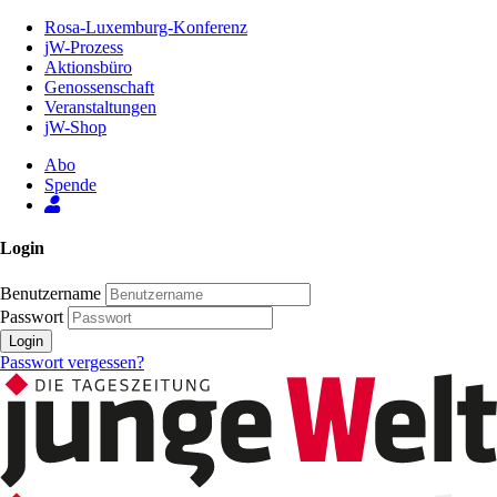
Zum
Rosa-Luxemburg-Konferenz
Inhalt
jW-Prozess
der
Aktionsbüro
Seite
Genossenschaft
Veranstaltungen
jW-Shop
Abo
Spende
Login
Benutzername
Passwort
Login
Passwort vergessen?