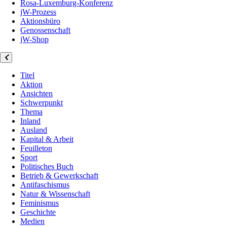
Rosa-Luxemburg-Konferenz
jW-Prozess
Aktionsbüro
Genossenschaft
jW-Shop
Titel
Aktion
Ansichten
Schwerpunkt
Thema
Inland
Ausland
Kapital & Arbeit
Feuilleton
Sport
Politisches Buch
Betrieb & Gewerkschaft
Antifaschismus
Natur & Wissenschaft
Feminismus
Geschichte
Medien