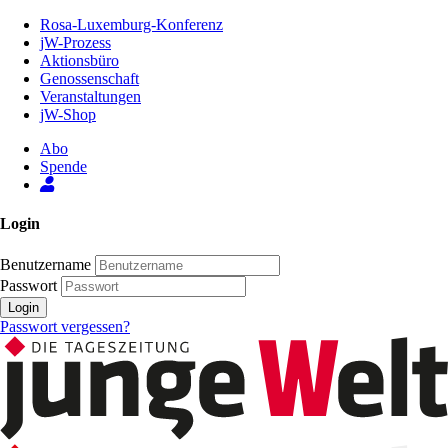
Zum
Rosa-Luxemburg-Konferenz
Inhalt
jW-Prozess
der
Aktionsbüro
Seite
Genossenschaft
Veranstaltungen
jW-Shop
Abo
Spende
Login
Benutzername
Passwort
Login
Passwort vergessen?