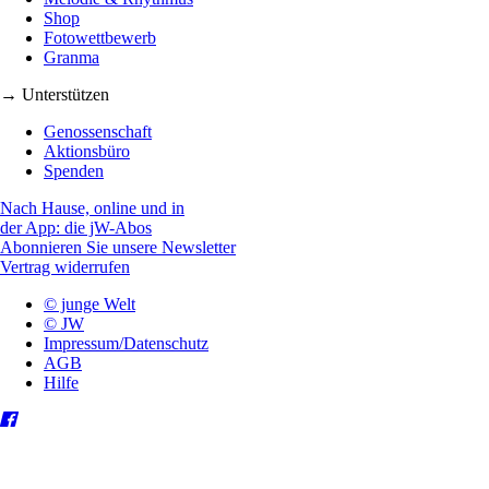
Shop
Fotowettbewerb
Granma
→ Unterstützen
Genossenschaft
Aktionsbüro
Spenden
Nach Hause, online und in
der App: die jW-Abos
Abonnieren Sie unsere Newsletter
Vertrag widerrufen
© junge Welt
© JW
Impressum/Datenschutz
AGB
Hilfe