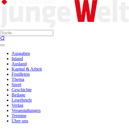
Ausgaben
Inland
Ausland
Kapital & Arbeit
Feuilleton
Thema
Sport
Geschichte
Beilage
Leserbriefe
Verlag
Veranstaltungen
Termine
Über uns