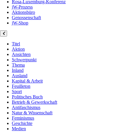
Rosa-Luxemburg-Konferenz
jW-Prozess
Aktionsbüro
Genossenschaft
jW-Shop
Titel
Aktion
Ansichten
Schwerpunkt
Thema
Inland
Ausland
Kapital & Arbeit
Feuilleton
Sport
Politisches Buch
Betrieb & Gewerkschaft
Antifaschismus
Natur & Wissenschaft
Feminismus
Geschichte
Medien