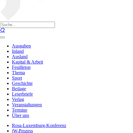
Ausgaben
Inland
Ausland
Kapital & Arbeit
Feuilleton
Thema
Sport
Geschichte
Beilage
Leserbriefe
Verlag
Veranstaltungen
Termine
Über uns
Rosa-Luxemburg-Konferenz
jW-Prozess