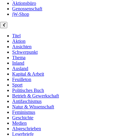
Aktionsbüro
Genossenschaft
jW-Shop
Titel
Aktion
Ansichten
Schwerpunkt
Thema
Inland
Ausland
Kapital & Arbeit
Feuilleton
Sport
Politisches Buch
Betrieb & Gewerkschaft
Antifaschismus
Natur & Wissenschaft
Feminismus
Geschichte
Medien
Abgeschrieben
Leserbriefe