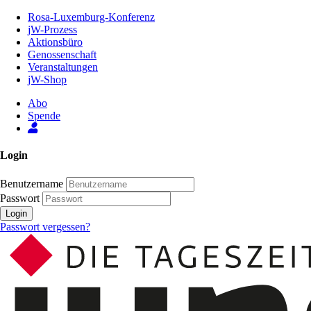
Zum
Rosa-Luxemburg-Konferenz
Inhalt
jW-Prozess
der
Aktionsbüro
Seite
Genossenschaft
Veranstaltungen
jW-Shop
Abo
Spende
Login
Benutzername
Passwort
Login
Passwort vergessen?