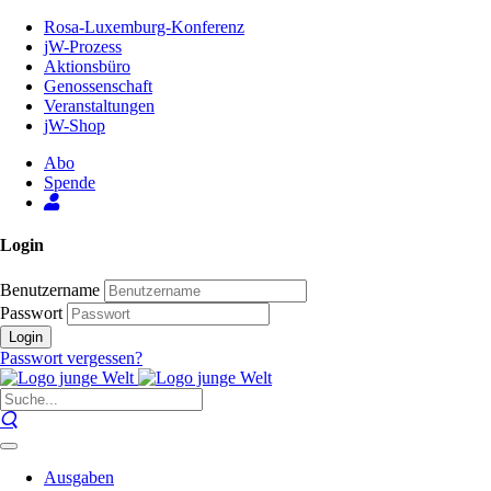
Zum
Rosa-Luxemburg-Konferenz
Inhalt
jW-Prozess
der
Aktionsbüro
Seite
Genossenschaft
Veranstaltungen
jW-Shop
Abo
Spende
Login
Benutzername
Passwort
Login
Passwort vergessen?
Ausgaben