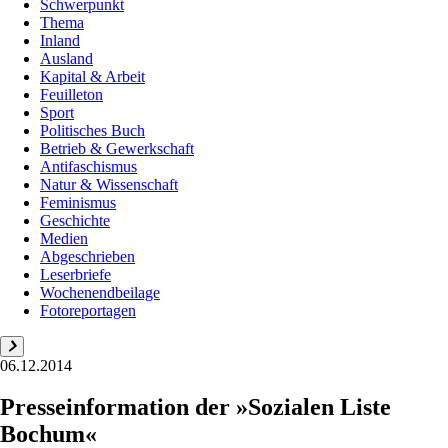
Schwerpunkt
Thema
Inland
Ausland
Kapital & Arbeit
Feuilleton
Sport
Politisches Buch
Betrieb & Gewerkschaft
Antifaschismus
Natur & Wissenschaft
Feminismus
Geschichte
Medien
Abgeschrieben
Leserbriefe
Wochenendbeilage
Fotoreportagen
06.12.2014
Presseinformation der »Sozialen Liste
Bochum«