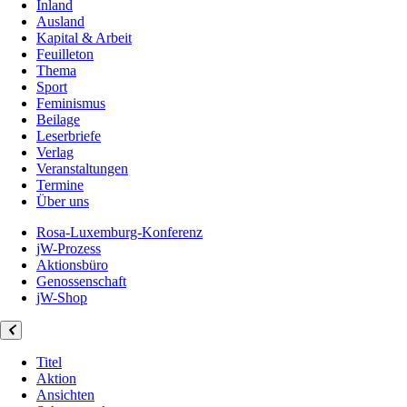
Inland
Ausland
Kapital & Arbeit
Feuilleton
Thema
Sport
Feminismus
Beilage
Leserbriefe
Verlag
Veranstaltungen
Termine
Über uns
Rosa-Luxemburg-Konferenz
jW-Prozess
Aktionsbüro
Genossenschaft
jW-Shop
Titel
Aktion
Ansichten