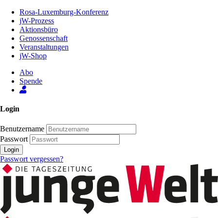
Zum
Rosa-Luxemburg-Konferenz
Inhalt
jW-Prozess
der
Aktionsbüro
Seite
Genossenschaft
Veranstaltungen
jW-Shop
Abo
Spende
Login
Benutzername
Passwort
Login
Passwort vergessen?