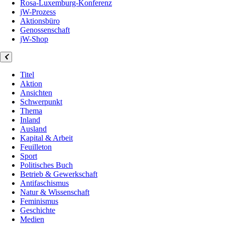
Rosa-Luxemburg-Konferenz
jW-Prozess
Aktionsbüro
Genossenschaft
jW-Shop
Titel
Aktion
Ansichten
Schwerpunkt
Thema
Inland
Ausland
Kapital & Arbeit
Feuilleton
Sport
Politisches Buch
Betrieb & Gewerkschaft
Antifaschismus
Natur & Wissenschaft
Feminismus
Geschichte
Medien