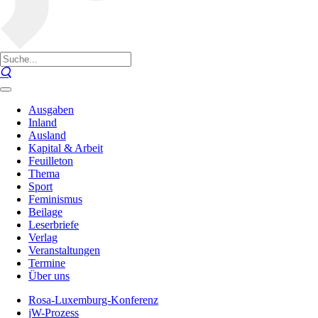
Ausgaben
Inland
Ausland
Kapital & Arbeit
Feuilleton
Thema
Sport
Feminismus
Beilage
Leserbriefe
Verlag
Veranstaltungen
Termine
Über uns
Rosa-Luxemburg-Konferenz
jW-Prozess