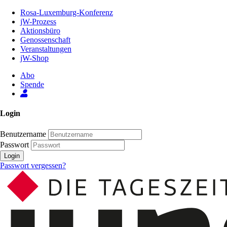
Zum
Rosa-Luxemburg-Konferenz
Inhalt
jW-Prozess
der
Aktionsbüro
Seite
Genossenschaft
Veranstaltungen
jW-Shop
Abo
Spende
Login
Benutzername
Passwort
Login
Passwort vergessen?