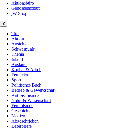
Aktionsbüro
Genossenschaft
jW-Shop
Titel
Aktion
Ansichten
Schwerpunkt
Thema
Inland
Ausland
Kapital & Arbeit
Feuilleton
Sport
Politisches Buch
Betrieb & Gewerkschaft
Antifaschismus
Natur & Wissenschaft
Feminismus
Geschichte
Medien
Abgeschrieben
Leserbriefe