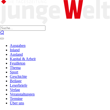
Ausgaben
Inland
Ausland
Kapital & Arbeit
Feuilleton
Thema
Sport
Geschichte
Beilage
Leserbriefe
Verlag
Veranstaltungen
Termine
Über uns