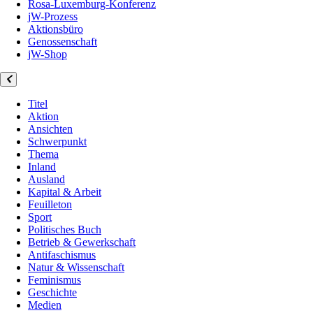
Rosa-Luxemburg-Konferenz
jW-Prozess
Aktionsbüro
Genossenschaft
jW-Shop
Titel
Aktion
Ansichten
Schwerpunkt
Thema
Inland
Ausland
Kapital & Arbeit
Feuilleton
Sport
Politisches Buch
Betrieb & Gewerkschaft
Antifaschismus
Natur & Wissenschaft
Feminismus
Geschichte
Medien