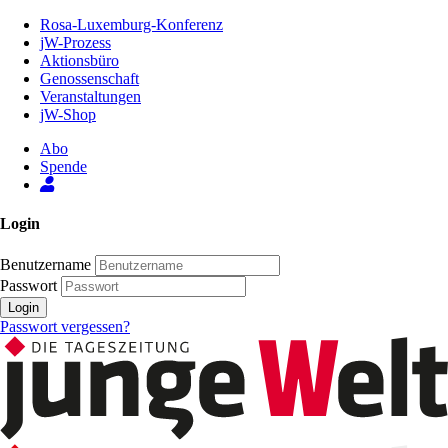
Zum
Rosa-Luxemburg-Konferenz
Inhalt
jW-Prozess
der
Aktionsbüro
Seite
Genossenschaft
Veranstaltungen
jW-Shop
Abo
Spende
Login
Benutzername
Passwort
Login
Passwort vergessen?