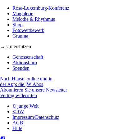
Rosa-Luxemburg-Konferenz
Maigalerie
Melodie & Rhythmus
Shop
Fotowettbewerb
Granma
→ Unterstützen
Genossenschaft
Aktionsbüro
Spenden
Nach Hause, online und in
der App: die jW-Abos
Abonnieren Sie unsere Newsletter
Vertrag widerrufen
© junge Welt
© JW
Impressum/Datenschutz
AGB
Hilfe