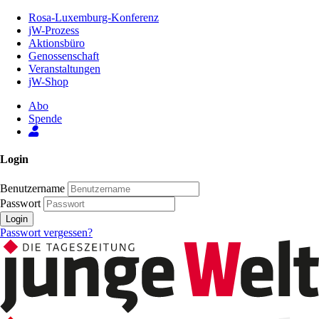
Zum
Rosa-Luxemburg-Konferenz
Inhalt
jW-Prozess
der
Aktionsbüro
Seite
Genossenschaft
Veranstaltungen
jW-Shop
Abo
Spende
Login
Benutzername
Passwort
Login
Passwort vergessen?