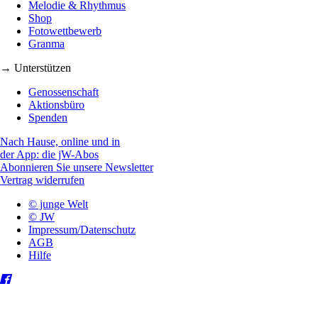
Melodie & Rhythmus
Shop
Fotowettbewerb
Granma
→ Unterstützen
Genossenschaft
Aktionsbüro
Spenden
Nach Hause, online und in
der App: die jW-Abos
Abonnieren Sie unsere Newsletter
Vertrag widerrufen
© junge Welt
© JW
Impressum/Datenschutz
AGB
Hilfe