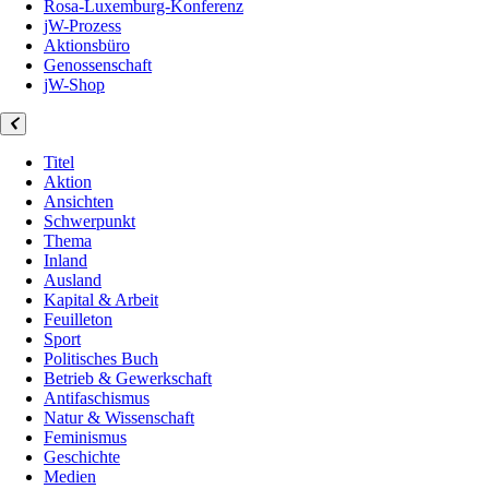
Rosa-Luxemburg-Konferenz
jW-Prozess
Aktionsbüro
Genossenschaft
jW-Shop
Titel
Aktion
Ansichten
Schwerpunkt
Thema
Inland
Ausland
Kapital & Arbeit
Feuilleton
Sport
Politisches Buch
Betrieb & Gewerkschaft
Antifaschismus
Natur & Wissenschaft
Feminismus
Geschichte
Medien