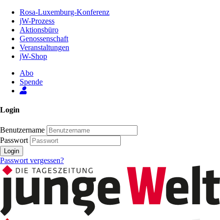
Zum
Rosa-Luxemburg-Konferenz
Inhalt
jW-Prozess
der
Aktionsbüro
Seite
Genossenschaft
Veranstaltungen
jW-Shop
Abo
Spende
Login
Benutzername
Passwort
Login
Passwort vergessen?