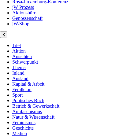
Rosa-Luxemburg-Konferenz
jW-Prozess
Aktionsbüro
Genossenschaft
jW-Shop
Titel
Aktion
Ansichten
Schwerpunkt
Thema
Inland
Ausland
Kapital & Arbeit
Feuilleton
Sport
Politisches Buch
Betrieb & Gewerkschaft
Antifaschismus
Natur & Wissenschaft
Feminismus
Geschichte
Medien