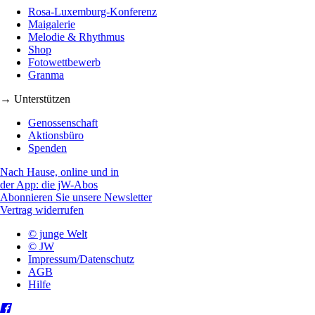
Rosa-Luxemburg-Konferenz
Maigalerie
Melodie & Rhythmus
Shop
Fotowettbewerb
Granma
→ Unterstützen
Genossenschaft
Aktionsbüro
Spenden
Nach Hause, online und in
der App: die jW-Abos
Abonnieren Sie unsere Newsletter
Vertrag widerrufen
© junge Welt
© JW
Impressum/Datenschutz
AGB
Hilfe