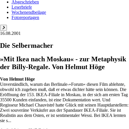
Abgeschrieben
Leserbriefe
Wochenendbeilage
Fotoreportagen
16.08.2001
Die Selbermacher
»Mit Ikea nach Moskau« - zur Metaphysik
der Billy-Regale. Von Helmut Höge
Von
Helmut Höge
Unverständlich, warum das Berlinale-»Forum« diesen Film ablehnte,
obwohl ich zugeben muß, daß er etwas dichter hätte sein können. Die
Eröffnung der 153. IKEA-Filiale in Moskau, in der sich am ersten Tag
35500 Kunden einfanden, ist eine Dokumentation wert. Und
Regisseur Michael Chauvistré hatte Glück mit seinen Hauptdarstellern:
Zwei souveräne Verkäufer aus der Spandauer IKEA-Filiale. Sie ist
Realistin aus dem Osten, er ist sentimentaler Wessi. Bei IKEA lernten
sie s...