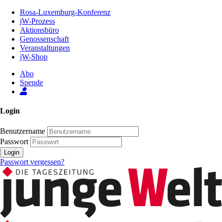
Zum
Rosa-Luxemburg-Konferenz
Inhalt
jW-Prozess
der
Aktionsbüro
Seite
Genossenschaft
Veranstaltungen
jW-Shop
Abo
Spende
Login
Benutzername
Passwort
Login
Passwort vergessen?