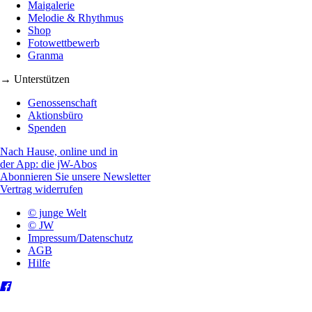
Maigalerie
Melodie & Rhythmus
Shop
Fotowettbewerb
Granma
→ Unterstützen
Genossenschaft
Aktionsbüro
Spenden
Nach Hause, online und in
der App: die jW-Abos
Abonnieren Sie unsere Newsletter
Vertrag widerrufen
© junge Welt
© JW
Impressum/Datenschutz
AGB
Hilfe