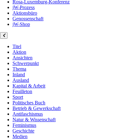
Rosa-Luxemburg-Konferenz
jW-Prozess
Aktionsbüro
Genossenschaft
jW-Shop
Titel
Aktion
Ansichten
Schwerpunkt
Thema
Inland
Ausland
Kapital & Arbeit
Feuilleton
Sport
Politisches Buch
Betrieb & Gewerkschaft
Antifaschismus
Natur & Wissenschaft
Feminismus
Geschichte
Medien