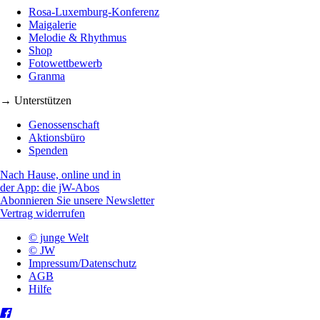
Rosa-Luxemburg-Konferenz
Maigalerie
Melodie & Rhythmus
Shop
Fotowettbewerb
Granma
→ Unterstützen
Genossenschaft
Aktionsbüro
Spenden
Nach Hause, online und in
der App: die jW-Abos
Abonnieren Sie unsere Newsletter
Vertrag widerrufen
© junge Welt
© JW
Impressum/Datenschutz
AGB
Hilfe