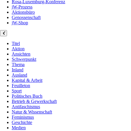
Rosa-Luxemburg-Konferenz
jW-Prozess
Aktionsbüro
Genossenschaft
jW-Shop
Titel
Aktion
Ansichten
Schwerpunkt
Thema
Inland
Ausland
Kapital & Arbeit
Feuilleton
Sport
Politisches Buch
Betrieb & Gewerkschaft
Antifaschismus
Natur & Wissenschaft
Feminismus
Geschichte
Medien