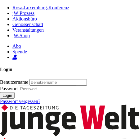
Zum
Rosa-Luxemburg-Konferenz
Inhalt
jW-Prozess
der
Aktionsbüro
Seite
Genossenschaft
Veranstaltungen
jW-Shop
Abo
Spende
Login
Benutzername
Passwort
Login
Passwort vergessen?