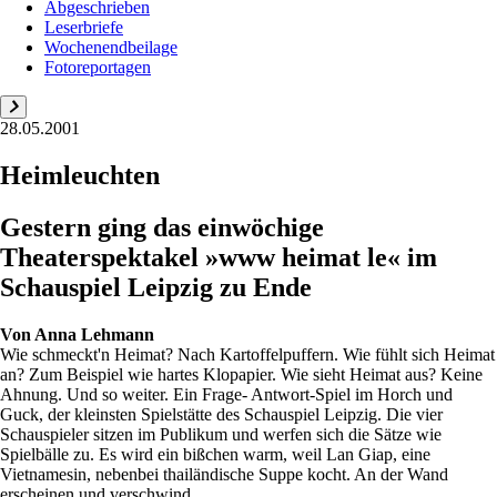
Abgeschrieben
Leserbriefe
Wochenendbeilage
Fotoreportagen
28.05.2001
Heimleuchten
Gestern ging das einwöchige
Theaterspektakel »www heimat le« im
Schauspiel Leipzig zu Ende
Von
Anna Lehmann
Wie schmeckt'n Heimat? Nach Kartoffelpuffern. Wie fühlt sich Heimat
an? Zum Beispiel wie hartes Klopapier. Wie sieht Heimat aus? Keine
Ahnung. Und so weiter. Ein Frage- Antwort-Spiel im Horch und
Guck, der kleinsten Spielstätte des Schauspiel Leipzig. Die vier
Schauspieler sitzen im Publikum und werfen sich die Sätze wie
Spielbälle zu. Es wird ein bißchen warm, weil Lan Giap, eine
Vietnamesin, nebenbei thailändische Suppe kocht. An der Wand
erscheinen und verschwind...