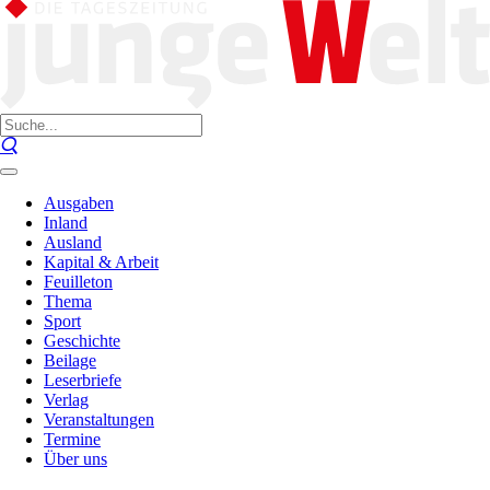
Ausgaben
Inland
Ausland
Kapital & Arbeit
Feuilleton
Thema
Sport
Geschichte
Beilage
Leserbriefe
Verlag
Veranstaltungen
Termine
Über uns