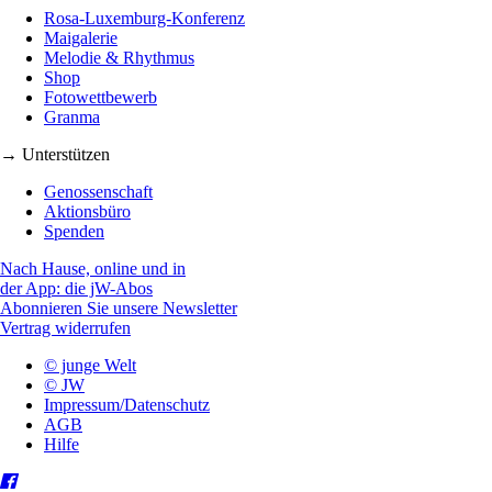
Rosa-Luxemburg-Konferenz
Maigalerie
Melodie & Rhythmus
Shop
Fotowettbewerb
Granma
→ Unterstützen
Genossenschaft
Aktionsbüro
Spenden
Nach Hause, online und in
der App: die jW-Abos
Abonnieren Sie unsere Newsletter
Vertrag widerrufen
© junge Welt
© JW
Impressum/Datenschutz
AGB
Hilfe