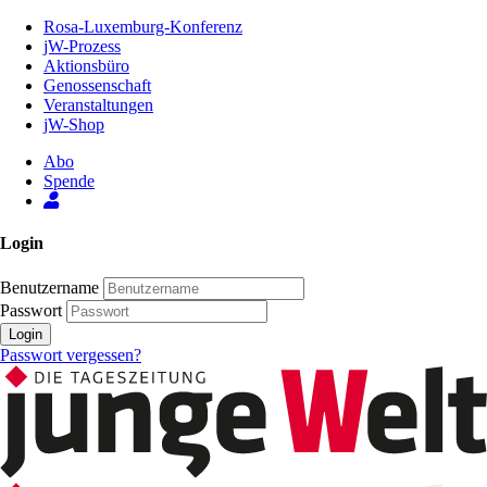
Zum
Rosa-Luxemburg-Konferenz
Inhalt
jW-Prozess
der
Aktionsbüro
Seite
Genossenschaft
Veranstaltungen
jW-Shop
Abo
Spende
Login
Benutzername
Passwort
Login
Passwort vergessen?