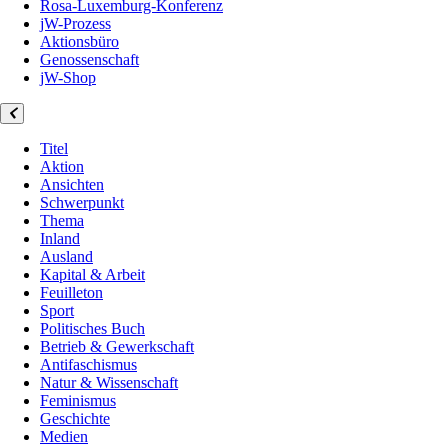
Rosa-Luxemburg-Konferenz
jW-Prozess
Aktionsbüro
Genossenschaft
jW-Shop
Titel
Aktion
Ansichten
Schwerpunkt
Thema
Inland
Ausland
Kapital & Arbeit
Feuilleton
Sport
Politisches Buch
Betrieb & Gewerkschaft
Antifaschismus
Natur & Wissenschaft
Feminismus
Geschichte
Medien