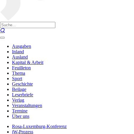
Ausgaben
Inland
Ausland
Kapital & Arbeit
Feuilleton
Thema
Sport
Geschichte
Beilage
Leserbriefe
Verlag
Veranstaltungen
Termine
Über uns
Rosa-Luxemburg-Konferenz
jW-Prozess