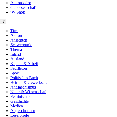
Aktionsbüro
Genossenschaft
jW-Shop
Titel
Aktion
Ansichten
Schwerpunkt
Thema
Inland
Ausland
Kapital & Arbeit
Feuilleton
Sport
Politisches Buch
Betrieb & Gewerkschaft
Antifaschismus
Natur & Wissenschaft
Feminismus
Geschichte
Medien
Abgeschrieben
Leserbriefe