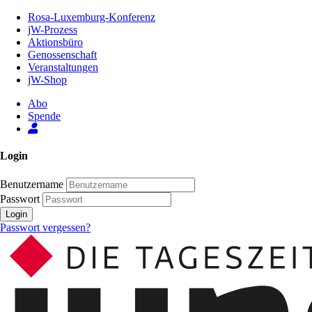
Zum
Rosa-Luxemburg-Konferenz
Inhalt
jW-Prozess
der
Aktionsbüro
Seite
Genossenschaft
Veranstaltungen
jW-Shop
Abo
Spende
Login
Benutzername
Passwort
Login
Passwort vergessen?