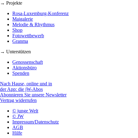
→ Projekte
Rosa-Luxemburg-Konferenz
Maigalerie
Melodie & Rhythmus
Shop
Fotowettbewerb
Granma
→ Unterstützen
Genossenschaft
Aktionsbüro
Spenden
Nach Hause, online und in
der App: die jW-Abos
Abonnieren Sie unsere Newsletter
Vertrag widerrufen
© junge Welt
© JW
Impressum/Datenschutz
AGB
Hilfe