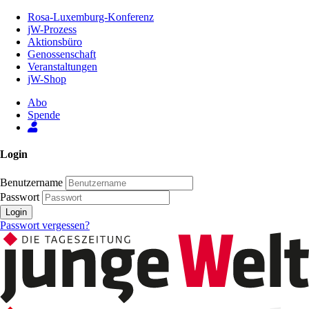
Zum
Rosa-Luxemburg-Konferenz
Inhalt
jW-Prozess
der
Aktionsbüro
Seite
Genossenschaft
Veranstaltungen
jW-Shop
Abo
Spende
Login
Benutzername
Passwort
Login
Passwort vergessen?