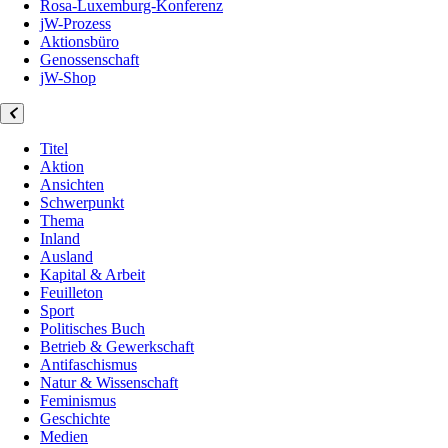
Rosa-Luxemburg-Konferenz
jW-Prozess
Aktionsbüro
Genossenschaft
jW-Shop
Titel
Aktion
Ansichten
Schwerpunkt
Thema
Inland
Ausland
Kapital & Arbeit
Feuilleton
Sport
Politisches Buch
Betrieb & Gewerkschaft
Antifaschismus
Natur & Wissenschaft
Feminismus
Geschichte
Medien