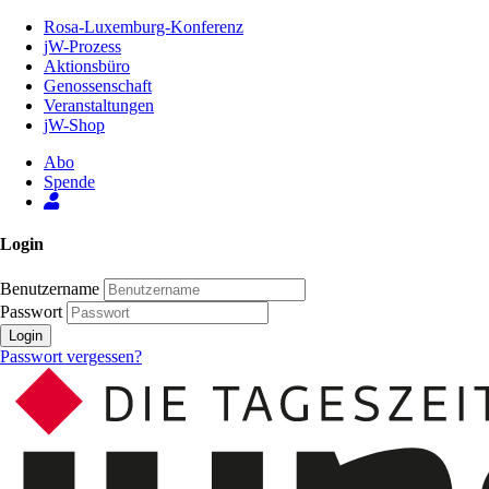
Zum
Rosa-Luxemburg-Konferenz
Inhalt
jW-Prozess
der
Aktionsbüro
Seite
Genossenschaft
Veranstaltungen
jW-Shop
Abo
Spende
Login
Benutzername
Passwort
Login
Passwort vergessen?