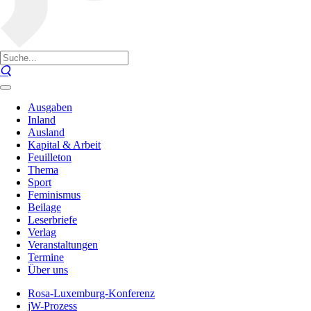
Ausgaben
Inland
Ausland
Kapital & Arbeit
Feuilleton
Thema
Sport
Feminismus
Beilage
Leserbriefe
Verlag
Veranstaltungen
Termine
Über uns
Rosa-Luxemburg-Konferenz
jW-Prozess