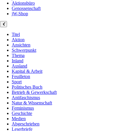
Aktionsbüro
Genossenschaft
jW-Shop
Titel
Aktion
Ansichten
Schwerpunkt
Thema
Inland
Ausland
Kapital & Arbeit
Feuilleton
Sport
Politisches Buch
Betrieb & Gewerkschaft
Antifaschismus
Natur & Wissenschaft
Feminismus
Geschichte
Medien
Abgeschrieben
Leserbriefe