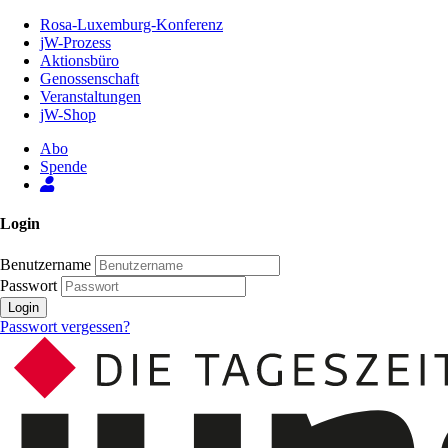
Zum
Rosa-Luxemburg-Konferenz
Inhalt
jW-Prozess
der
Aktionsbüro
Seite
Genossenschaft
Veranstaltungen
jW-Shop
Abo
Spende
Login
Benutzername
Passwort
Login
Passwort vergessen?