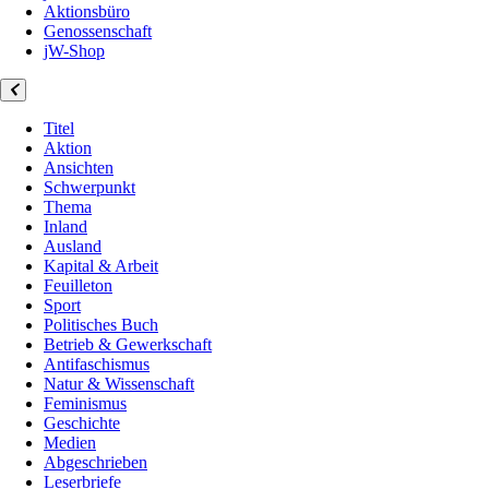
Aktionsbüro
Genossenschaft
jW-Shop
Titel
Aktion
Ansichten
Schwerpunkt
Thema
Inland
Ausland
Kapital & Arbeit
Feuilleton
Sport
Politisches Buch
Betrieb & Gewerkschaft
Antifaschismus
Natur & Wissenschaft
Feminismus
Geschichte
Medien
Abgeschrieben
Leserbriefe