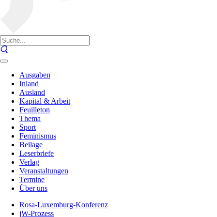
Ausgaben
Inland
Ausland
Kapital & Arbeit
Feuilleton
Thema
Sport
Feminismus
Beilage
Leserbriefe
Verlag
Veranstaltungen
Termine
Über uns
Rosa-Luxemburg-Konferenz
jW-Prozess