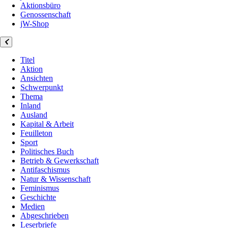
Aktionsbüro
Genossenschaft
jW-Shop
Titel
Aktion
Ansichten
Schwerpunkt
Thema
Inland
Ausland
Kapital & Arbeit
Feuilleton
Sport
Politisches Buch
Betrieb & Gewerkschaft
Antifaschismus
Natur & Wissenschaft
Feminismus
Geschichte
Medien
Abgeschrieben
Leserbriefe