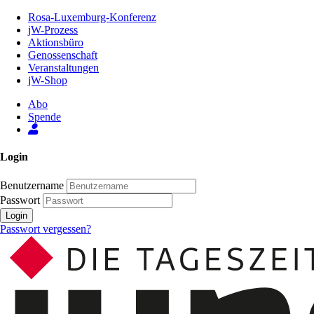
Zum
Rosa-Luxemburg-Konferenz
Inhalt
jW-Prozess
der
Aktionsbüro
Seite
Genossenschaft
Veranstaltungen
jW-Shop
Abo
Spende
Login
Benutzername
Passwort
Login
Passwort vergessen?