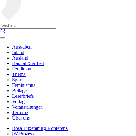
Ausgaben
Inland
Ausland
Kapital & Arbeit
Feuilleton
Thema
Sport
Feminismus
Beilage
Leserbriefe
Verlag
Veranstaltungen
Termine
Über uns
Rosa-Luxemburg-Konferenz
jW-Prozess