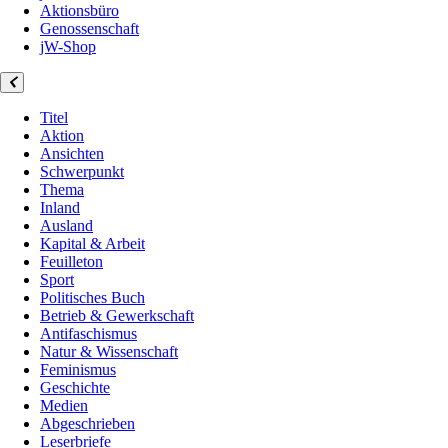
Aktionsbüro
Genossenschaft
jW-Shop
Titel
Aktion
Ansichten
Schwerpunkt
Thema
Inland
Ausland
Kapital & Arbeit
Feuilleton
Sport
Politisches Buch
Betrieb & Gewerkschaft
Antifaschismus
Natur & Wissenschaft
Feminismus
Geschichte
Medien
Abgeschrieben
Leserbriefe