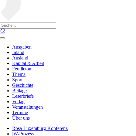
Ausgaben
Inland
Ausland
Kapital & Arbeit
Feuilleton
Thema
Sport
Geschichte
Beilage
Leserbriefe
Verlag
Veranstaltungen
Termine
Über uns
Rosa-Luxemburg-Konferenz
jW-Prozess