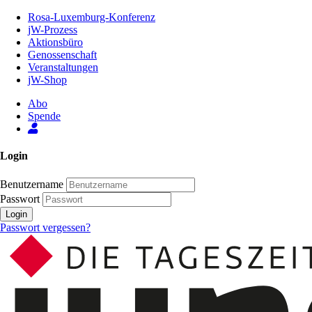
Zum
Rosa-Luxemburg-Konferenz
Inhalt
jW-Prozess
der
Aktionsbüro
Seite
Genossenschaft
Veranstaltungen
jW-Shop
Abo
Spende
Login
Benutzername
Passwort
Login
Passwort vergessen?